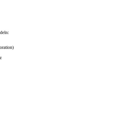
deln:
oration)
z